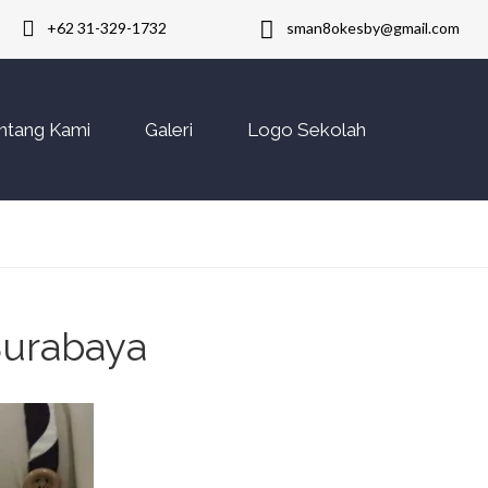
+62 31-329-1732
sman8okesby@gmail.com
ntang Kami
Galeri
Logo Sekolah
Surabaya