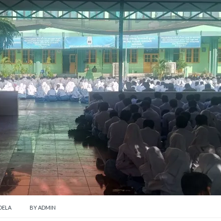
DELA
BY
ADMIN