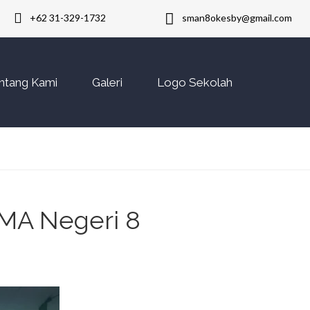
+62 31-329-1732
sman8okesby@gmail.com
ntang Kami
Galeri
Logo Sekolah
MA Negeri 8