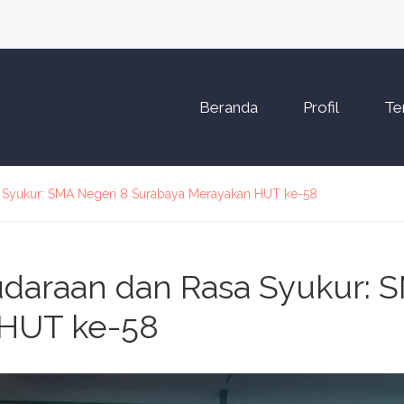
Beranda
Profil
Te
 Syukur: SMA Negeri 8 Surabaya Merayakan HUT ke-58
araan dan Rasa Syukur: S
 HUT ke-58