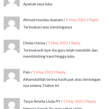
Apakah saya lulus
Ahmad monday duanam
/
5 May 2022
/
Reply
Terimakasi atas bimbinganya
Dinda riskiya
/
5 May 2022
/
Reply
Terimakasih bpk ibu guru telah mendidik dan
membimbing kami hingga lulus
Pais
/
5 May 2022
/
Reply
Alhamdulillah terima kasih pak atas bimbingan
nya selama 3 tahun ini
Tasya Amelia Lisda P.Y
/
5 May 2022
/
Reply
Semoga bapak ibu guru sehat selalu