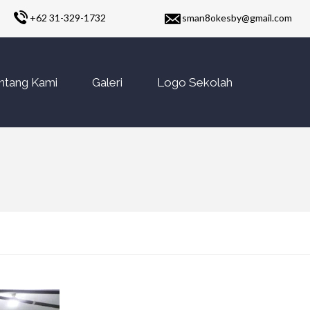
+62 31-329-1732
sman8okesby@gmail.com
ntang Kami
Galeri
Logo Sekolah