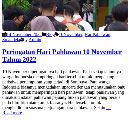
14 November 2022
Blog
10November
,
HariPahlawan
,
Smandela
by
Admin
Peringatan Hari Pahlawan 10 November
Tahun 2022
10 November diperingatinya hari pahlawan. Pada setiap tahunnya
warga Indonesia memperingati hari tersebut untuk mengenang
peristiwa pertempuran yang terjadi di Surabaya. Para warga
Indonesia biasanya mengadakan upacara dengan menggunakan baju
pahlawan untuk memperingati hari pahlawan, tetapi pahlawan yang
dimaksud adalah pahlawan pejuang bukan pahlawan yang berada
pada film-film atau komik biasanya. Hal tersebut untuk
menghadirkan suasana perjuangan para pahlawan. Selain
…
Read more