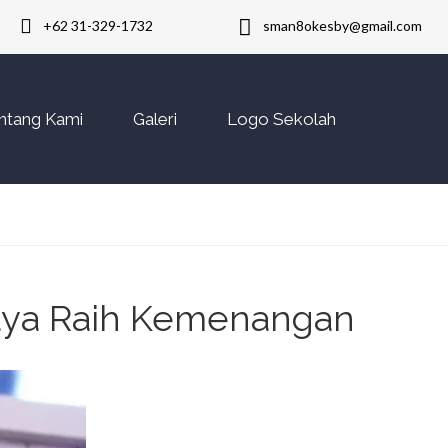
+62 31-329-1732
sman8okesby@gmail.com
ntang Kami
Galeri
Logo Sekolah
aya Raih Kemenangan