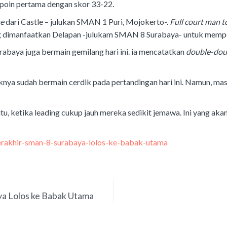
poin pertama dengan skor 33-22.
se
dari Castle – julukan SMAN 1 Puri, Mojokerto-.
Full court man 
ng dimanfaatkan Delapan -julukam SMAN 8 Surabaya- untuk mempe
baya juga bermain gemilang hari ini. ia mencatatkan
double-dou
ya sudah bermain cerdik pada pertandingan hari ini. Namun, masi
itu, ketika leading cukup jauh mereka sedikit jemawa. Ini yang ak
terakhir-sman-8-surabaya-lolos-ke-babak-utama
ya Lolos ke Babak Utama