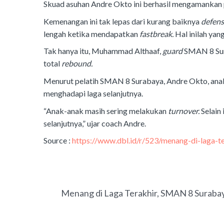
Skuad asuhan Andre Okto ini berhasil mengamankan 
Kemenangan ini tak lepas dari kurang baiknya
defen
lengah ketika mendapatkan
fastbreak.
Hal inilah ya
Tak hanya itu, Muhammad Althaaf,
guard
SMAN 8 Sura
total
rebound.
Menurut pelatih SMAN 8 Surabaya, Andre Okto, anakn
menghadapi laga selanjutnya.
“Anak-anak masih sering melakukan
turnover.
Selain 
selanjutnya,” ujar coach Andre.
Source :
https://www.dbl.id/r/523/menang-di-laga-
PREVIOUS
Menang di Laga Terakhir, SMAN 8 Suraba