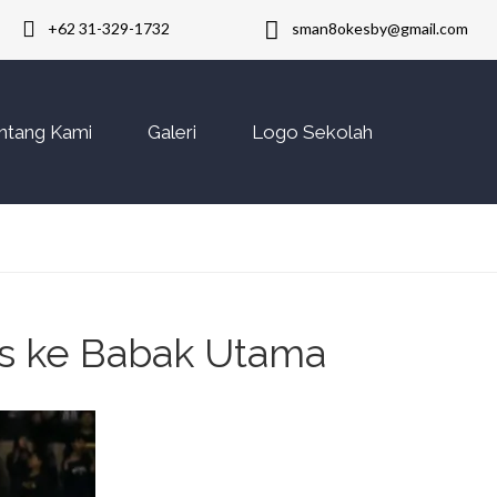
+62 31-329-1732
sman8okesby@gmail.com
ntang Kami
Galeri
Logo Sekolah
os ke Babak Utama