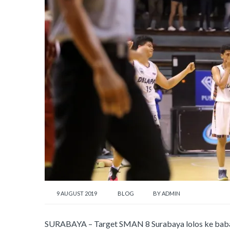
9 AUGUST 2019
BLOG
BY
ADMIN
SURABAYA – Target SMAN 8 Surabaya lolos ke babak 