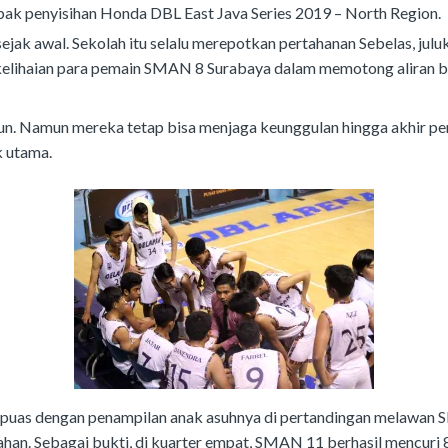
bak penyisihan Honda DBL East Java Series 2019 – North Region.
jak awal. Sekolah itu selalu merepotkan pertahanan Sebelas, jul
 kelihaian para pemain SMAN 8 Surabaya dalam memotong aliran bo
un. Namun mereka tetap bisa menjaga keunggulan hingga akhir pe
 utama.
puas dengan penampilan anak asuhnya di pertandingan melawan SM
ahan. Sebagai bukti, di kuarter empat, SMAN 11 berhasil mencuri 8